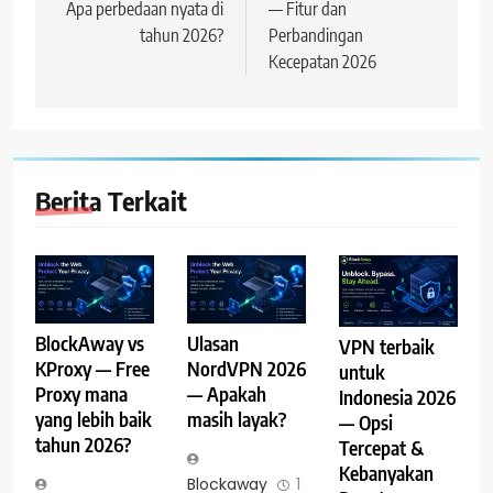
Apa perbedaan nyata di
— Fitur dan
tahun 2026?
Perbandingan
Kecepatan 2026
Berita Terkait
BlockAway vs
Ulasan
VPN terbaik
KProxy — Free
NordVPN 2026
untuk
Proxy mana
— Apakah
Indonesia 2026
yang lebih baik
masih layak?
— Opsi
tahun 2026?
Tercepat &
Kebanyakan
Blockaway
1