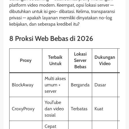
platform video modern. Keempat, opsi lokasi server —
dibutuhkan untuk isi geo- dibatasi. Kelima, transparansi
privasi — apakah layanan memiliki dinyatakan no-log
kebijakan, dan seberapa kredibel itu?
8 Proksi Web Bebas di 2026
Lokasi
Terbaik
Dukungan
Proxy
Server
Ekst
Untuk
Video
Bebas
Multi akses
BlockAway
umum +
Berganda
Dasar
Tida
server
YouTube
CroxyProxy
dan video
Terbatas
Kuat
Ya.
sosial
Cepat