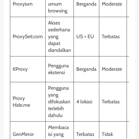
Proxyium
umum
Berganda
Moderate
Tida
browsing
Akses
sederhana
ProxySeit.com
yang
US + EU
Terbatas
Tida
dapat
diandalkan
Ya
Pengguna
KProxy
Berganda
Moderate
(Ch
ekstensi
/ FF)
Pengguna
yang
Proxy
difokuskan
4 lokasi
Terbatas
Tida
Hide.me
terlebih
dahulu
Membaca
GenMirror
isi yang
Terbatas
Tidak
Tida