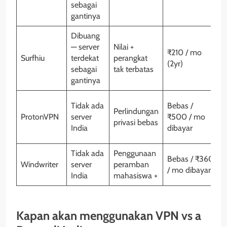
sebagai
gantinya
Dibuang
— server
Nilai +
₹210 / mo
Surfhiu
terdekat
perangkat
T
(2yr)
sebagai
tak terbatas
gantinya
Y
Tidak ada
Bebas /
Perlindungan
d
ProtonVPN
server
₹500 / mo
privasi bebas
t
India
dibayar
t
Tidak ada
Penggunaan
Y
Bebas / ₹360
Windwriter
server
peramban
1
/ mo dibayar
India
mahasiswa +
Kapan akan menggunakan VPN vs a