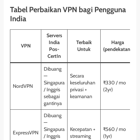
Tabel Perbaikan VPN bagi Pengguna
India
Servers
India
Terbaik
Harga
VPN
Pos-
Untuk
(pendekatan)
CertIn
Dibuang
—
Secara
Singapura
keseluruhan
₹330 / mo
NordVPN
T
/ Inggris
privasi +
(2yr)
sebagai
keamanan
gantinya
Dibuang
—
Singapura
Kecepatan +
₹560 / mo
ExpressVPN
T
/ Inggris
streaming
(1yr)