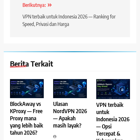
Navigasi
Berikutnya:
posting
VPN terbaik untuk Indonesia 2026 — Ranking for
Speed, Privasi dan Harga
Berita Terkait
BlockAway vs
Ulasan
VPN terbaik
KProxy — Free
NordVPN 2026
untuk
Proxy mana
— Apakah
Indonesia 2026
yang lebih baik
masih layak?
— Opsi
tahun 2026?
Tercepat &