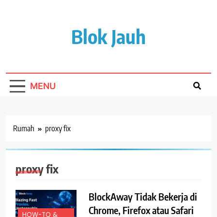
Lewati
ke
isi
Blok Jauh
MENU
Rumah
proxy fix
proxy fix
BlockAway Tidak Bekerja di
Chrome, Firefox atau Safari
HOW-TO &