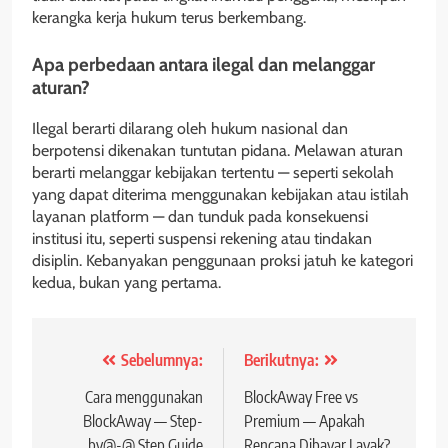
kerangka kerja hukum terus berkembang.
Apa perbedaan antara ilegal dan melanggar
aturan?
Ilegal berarti dilarang oleh hukum nasional dan
berpotensi dikenakan tuntutan pidana. Melawan aturan
berarti melanggar kebijakan tertentu — seperti sekolah
yang dapat diterima menggunakan kebijakan atau istilah
layanan platform — dan tunduk pada konsekuensi
institusi itu, seperti suspensi rekening atau tindakan
disiplin. Kebanyakan penggunaan proksi jatuh ke kategori
kedua, bukan yang pertama.
Navigasi
Sebelumnya:
Berikutnya:
posting
Cara menggunakan
BlockAway Free vs
BlockAway — Step-
Premium — Apakah
by@-@ Step Guide
Rencana Dibayar Layak?