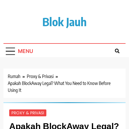
Lewati
ke
isi
Blok Jauh
MENU
Rumah
Proxy & Privasi
Apakah BlockAway Legal? What You Need to Know Before
Using It
PROXY & PRIVASI
Apakah BlockAway Legal?