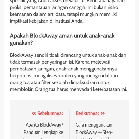
spesifik yang Anda akses melalui itu. Beberapa layanan
proksi pemantauan jaringan canggih. Ini bukan risiko
keamanan dalam arti data, tetapi mungkin memiliki
implikasi kebijakan di institusi Anda.
Apakah BlockAway aman untuk anak-anak
gunakan?
BlockAway sendiri tidak dirancang untuk anak-anak dan
tidak termasuk penyaringan isi. Karena melewati
pembatasan jaringan, anak-anak menggunakannya
berpotensi mengakses konten yang mengendalikan
orang tua atau filter sekolah dimaksudkan untuk
memblokir. Orang tua harus menyadari keterbatasan ini.
Navigasi
Sebelumnya:
Berikutnya:
posting
Apa itu BlockAway?
Cara menggunakan
Panduan Lengkap ke
BlockAway — Step-