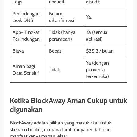
Logs
unaudit
diaudit
Perlindungan
Belum
Ya.
Leak DNS
dikonfirmasi
App- Tingkat
Tidak (hanya
Ya (semua
Perlindungan
peramban)
aplikasi)
Biaya
Bebas
$3$12 / bulan
Ya (dengan
Aman bagi
Tidak
penyedia
Data Sensitif
terkemuka)
Ketika BlockAway Aman Cukup untuk
digunakan
BlockAway adalah pilihan yang masuk akal untuk
skenario berikut, di mana taruhannya rendah dan
manfaat kenyamanan jelas: