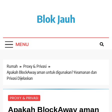
Lewati
ke
isi
Blok Jauh
MENU
Rumah
Proxy & Privasi
Apakah BlockAway aman untuk digunakan? Keamanan dan
Privasi Dijelaskan
PROXY & PRIVASI
Apakah BlockAway aman