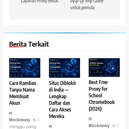
Layanan Proxy Bebas
by@-@ Step Guide
untuk pemula
Berita Terkait
Best Free
Cara Ramban
Situs Diblokir
Proxy for
Tanpa Nama
di India —
School
Membuat
Lengkap
Chromebook
Akun
Daftar dan
(2026)
Cara Akses
Mereka
Blockaway
1
Blockaway
1
minggu yang