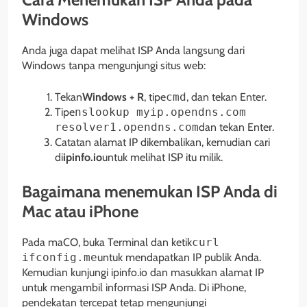
Windows
Anda juga dapat melihat ISP Anda langsung dari
Windows tanpa mengunjungi situs web:
Tekan
Windows + R
, tipe
cmd
, dan tekan Enter.
Tipe
nslookup myip.opendns.com
resolver1.opendns.com
dan tekan Enter.
Catatan alamat IP dikembalikan, kemudian cari
di
ipinfo.io
untuk melihat ISP itu milik.
Bagaimana menemukan ISP Anda di
Mac atau iPhone
Pada maCO, buka Terminal dan ketik
curl
ifconfig.me
untuk mendapatkan IP publik Anda.
Kemudian kunjungi ipinfo.io dan masukkan alamat IP
untuk mengambil informasi ISP Anda. Di iPhone,
pendekatan tercepat tetap mengunjungi