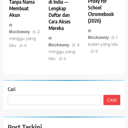
Proxy for
Tanpa Nama
di India —
School
Membuat
Lengkap
Chromebook
Akun
Daftar dan
(2026)
Cara Akses
Mereka
Blockaway
2
Blockaway
1
minggu yang
bulan yang lalu
Blockaway
4
lalu
0
0
minggu yang
lalu
0
Cari
CARI
Post Terkini